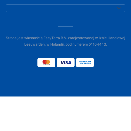
Strona jest własnością EasyTerra B.V. zarejestrowanej w Izbie Handlowej
Leeuwarden, w Holandii, pod numerem 01104443.