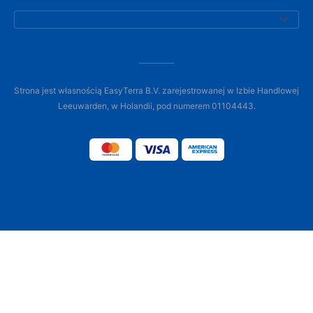
Strona jest własnością EasyTerra B.V. zarejestrowanej w Izbie Handlowej
Leeuwarden, w Holandii, pod numerem 01104443.