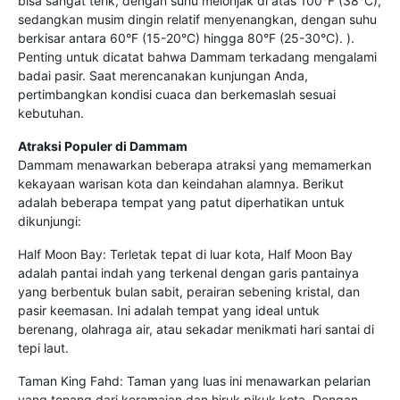
bisa sangat terik, dengan suhu melonjak di atas 100°F (38°C),
sedangkan musim dingin relatif menyenangkan, dengan suhu
berkisar antara 60°F (15-20°C) hingga 80°F (25-30°C). ).
Penting untuk dicatat bahwa Dammam terkadang mengalami
badai pasir. Saat merencanakan kunjungan Anda,
pertimbangkan kondisi cuaca dan berkemaslah sesuai
kebutuhan.
Atraksi Populer di Dammam
Dammam menawarkan beberapa atraksi yang memamerkan
kekayaan warisan kota dan keindahan alamnya. Berikut
adalah beberapa tempat yang patut diperhatikan untuk
dikunjungi:
Half Moon Bay: Terletak tepat di luar kota, Half Moon Bay
adalah pantai indah yang terkenal dengan garis pantainya
yang berbentuk bulan sabit, perairan sebening kristal, dan
pasir keemasan. Ini adalah tempat yang ideal untuk
berenang, olahraga air, atau sekadar menikmati hari santai di
tepi laut.
Taman King Fahd: Taman yang luas ini menawarkan pelarian
yang tenang dari keramaian dan hiruk pikuk kota. Dengan