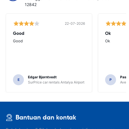
12842
22-07-2026
Good
Ok
Good
Ok
Edgar Bjorntvedt
Pasc
E
P
SurPrice car rentals Antalya Airport
Avec 
Bantuan dan kontak