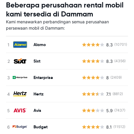
Beberapa perusahaan rental mobil
kami tersedia di Dammam
Kami menawarkan perbandingan semua perusahaan
persewaan mobil di Dammam:
Alamo
8.3
(10701)
Sixt
8.3
(4356)
Enterprise
8
(2409)
Hertz
7.1
(8812)
Avis
5.9
(7437)
Budget
8.1
(11512)