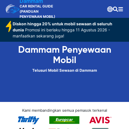
Dammam
CAR RENTAL GUIDE
(PANDUAN
PENYEWAAN MOBIL)
Diskon hingga 20% untuk mobil sewaan di seluruh
dunia
Promosi ini berlaku hingga 11 Agustus 2026 -
manfaatkan sekarang juga!
Dammam Penyewaan
Mobil
Telusuri Mobil Sewaan di Dammam
Kami membandingkan semua pemasok terkenal