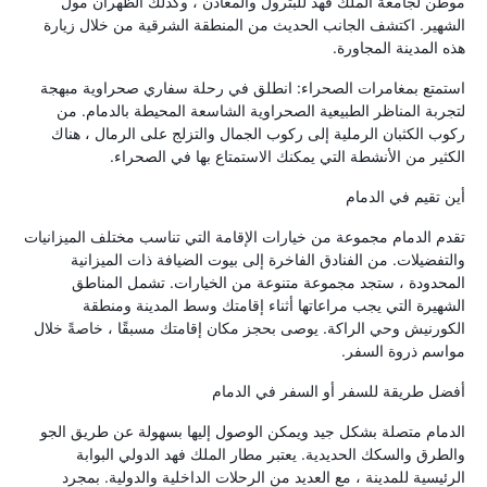
موطن لجامعة الملك فهد للبترول والمعادن ، وكذلك الظهران مول
الشهير. اكتشف الجانب الحديث من المنطقة الشرقية من خلال زيارة
هذه المدينة المجاورة.
استمتع بمغامرات الصحراء: انطلق في رحلة سفاري صحراوية مبهجة
لتجربة المناظر الطبيعية الصحراوية الشاسعة المحيطة بالدمام. من
ركوب الكثبان الرملية إلى ركوب الجمال والتزلج على الرمال ، هناك
الكثير من الأنشطة التي يمكنك الاستمتاع بها في الصحراء.
أين تقيم في الدمام
تقدم الدمام مجموعة من خيارات الإقامة التي تناسب مختلف الميزانيات
والتفضيلات. من الفنادق الفاخرة إلى بيوت الضيافة ذات الميزانية
المحدودة ، ستجد مجموعة متنوعة من الخيارات. تشمل المناطق
الشهيرة التي يجب مراعاتها أثناء إقامتك وسط المدينة ومنطقة
الكورنيش وحي الراكة. يوصى بحجز مكان إقامتك مسبقًا ، خاصةً خلال
مواسم ذروة السفر.
أفضل طريقة للسفر أو السفر في الدمام
الدمام متصلة بشكل جيد ويمكن الوصول إليها بسهولة عن طريق الجو
والطرق والسكك الحديدية. يعتبر مطار الملك فهد الدولي البوابة
الرئيسية للمدينة ، مع العديد من الرحلات الداخلية والدولية. بمجرد