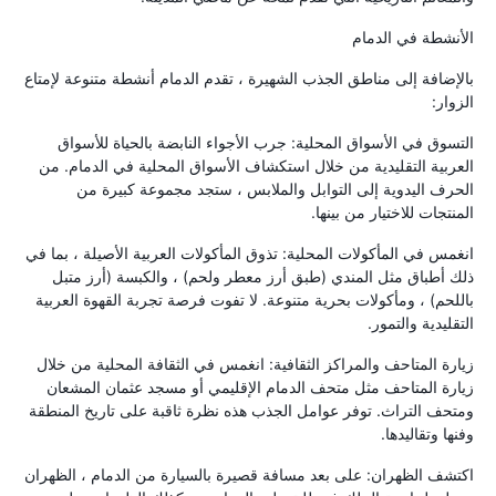
الأنشطة في الدمام
بالإضافة إلى مناطق الجذب الشهيرة ، تقدم الدمام أنشطة متنوعة لإمتاع
الزوار:
التسوق في الأسواق المحلية: جرب الأجواء النابضة بالحياة للأسواق
العربية التقليدية من خلال استكشاف الأسواق المحلية في الدمام. من
الحرف اليدوية إلى التوابل والملابس ، ستجد مجموعة كبيرة من
المنتجات للاختيار من بينها.
انغمس في المأكولات المحلية: تذوق المأكولات العربية الأصيلة ، بما في
ذلك أطباق مثل المندي (طبق أرز معطر ولحم) ، والكبسة (أرز متبل
باللحم) ، ومأكولات بحرية متنوعة. لا تفوت فرصة تجربة القهوة العربية
التقليدية والتمور.
زيارة المتاحف والمراكز الثقافية: انغمس في الثقافة المحلية من خلال
زيارة المتاحف مثل متحف الدمام الإقليمي أو مسجد عثمان المشعان
ومتحف التراث. توفر عوامل الجذب هذه نظرة ثاقبة على تاريخ المنطقة
وفنها وتقاليدها.
اكتشف الظهران: على بعد مسافة قصيرة بالسيارة من الدمام ، الظهران