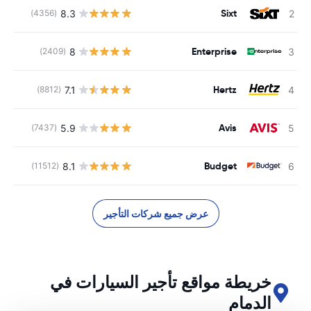
Sixt
8.3
(4356)
ل
Enterprise
8
(2409)
ل
Hertz
7.1
(8812)
ل
Avis
5.9
(7437)
ل
Budget
8.1
(11512)
ل
عرض جميع شركات التأجير
خريطة مواقع تأجير السيارات في
الدمام