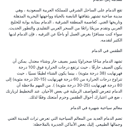
تقع الدمام على الساحل الشرقي للمملكة العربية السعودية ، وهي
مدينة صاخبة تشتهر بثقافتها النابضة بالحياة وواجهتها البحرية المذهلة
وتاريخها الغني. كعاصمة المنطقة الشرقية ، الدمام بمثابة بوابة للخليج
العربي وتقدم مزيجًا رائعًا من السحر العربي التقليدي والتطور الحديث.
سواء كنت مسافرًا بغرض العمل أو باحثًا عن الترفيه ، فإن الدمام لديها
الكثير لتقدمه.
الطقس في الدمام
تشهد الدمام مناخًا صحراويًا يتميز بصيف حار وشتاء معتدل. يمكن أن
يكون الصيف حارقًا ، حيث ترتفع درجات الحرارة فوق 100 درجة
فهرنهايت (38 درجة مئوية) ، بينما يكون الشتاء لطيفًا نسبيًا ، حيث
تتراوح درجات الحرارة من 60 درجة فهرنهايت (15-20 درجة مئوية) إلى
80 درجة فهرنهايت (25-30 درجة مئوية) ). من المهم ملاحظة أن
الدمام تتعرض للعواصف الرملية في بعض الأحيان. عند التخطيط لزيارتك
، ضع في اعتبارك أحوال الطقس وحزم أمتعتك وفقًا لذلك.
معالم سياحية شهيرة في الدمام
تضم الدمام العديد من المعالم السياحية التي تعرض تراث المدينة الغني
وجمالها الطبيعي. إليك بعض الأماكن الجديرة بالملاحظة: