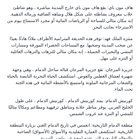
هاف مون باي: يقع هاف مون باي خارج المدينة مباشرة ، وهو شاطئ
خلاب معروف بشاطئه على شكل هلال ومياهه الصافية ورماله الذهبية.
إنه مكان مثالي للسباحة أو الرياضات المائية أو مجرد الاستمتاع بيوم من
الاسترخاء بجانب البحر.
منتزه الملك فهد: توفر هذه الحديقة المترامية الأطراف ملاذًا هادئًا بعيدًا
عن صخب المدينة وصخبها. مع المساحات الخضراء المورقة ومسارات
المشي والبحيرات الجميلة ، إنه مكان مثالي للنزهات والنزهات العائلية
أو التنزه على مهل.
جزيرة المرجان: تقع جزيرة المرجان قبالة ساحل الدمام ، وهي وجهة
شهيرة لعشاق الغطس والغوص. استكشف الحياة البحرية النابضة بالحياة
والشعاب المرجانية الملونة واستمتع بالأنشطة المائية في هذه الجنة
تحت الماء.
كورنيش الدمام: يمتد كورنيش الدمام ، كورنيش الدمام ، على طول
الخليج العربي. يوفر مناظر خلابة ومناطق ترفيهية ومطاعم ومكانًا مثاليًا
للمشي أو التنزه عند غروب الشمس.
منطقة الدمام التاريخية: انغمس في تاريخ الدمام الغني بزيارة المنطقة
التاريخية. استكشف العمارة التقليدية والأسواق (الأسواق) الصاخبة
والمعالم التاريخية التي تقدم لمحة عن ماضي المدينة.