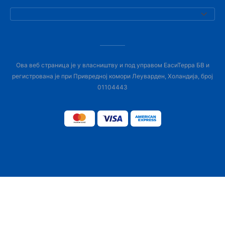
Ова веб страница је у власништву и под управом ЕасиТерра БВ и
регистрована је при Привредној комори Леуварден, Холандија, број
01104443