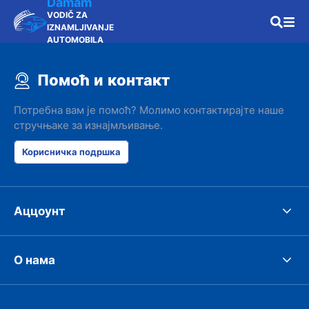
Damam
VODIČ ZA
IZNAMLJIVANJE
AUTOMOBILA
Помоћ и контакт
Потребна вам је помоћ? Молимо контактирајте наше
стручњаке за изнајмљивање.
Корисничка подршка
Аццоунт
О нама