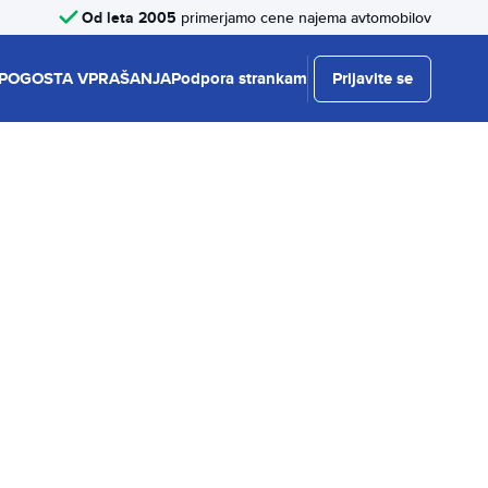
Od leta 2005
primerjamo cene najema avtomobilov
POGOSTA VPRAŠANJA
Podpora strankam
Prijavite se